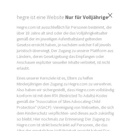
×
hegre ist eine Website
Nur für Volljährige
Hegre.com ist ausschließlich für Personen bestimmt, die
über 18 Jahre alt sind oder die das Volljährigkeitsalter
gemäß der im jeweiligen Aufenthaltsland geltenden
Gesetze erreicht haben, je nachdem welcher Fall jeweils
juristisch überwiegt. Der Zugang zu unserer Plattform aus
Ländern, deren Gesetzgebung das Empfangen oder
Anschauen expliziter sexueller Inhalte verbietet, ist nicht
erlaubt.
Eines unserer Kernziele ist es, Eltern zu helfen
Minderjährigen den Zugang zu Hegre.com zu verwehren.
Also haben wir sichergestellt, dass Hegre.com vollständig
konform ist mit dem RTA (Restricted To Adults)-Kodex
gemäß der "Association of Sites Advocating Child
Protection" (ASACP) -Vereinigung von Webseiten, die sich
dem Kinderschutz verpflichten- und dieses auch zukünftig
so bleibt. Hier nochmals zur Erinnerung: Der Zugang zu
Hegre.com ist strikt beschränkt auf Personen, die das
Alter der gesetzlichen Volljährigkeit erreicht haben! Das