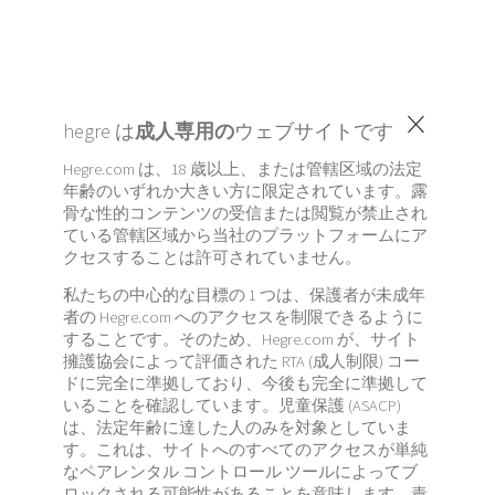
×
hegre は
成人専用の
ウェブサイトです
Hegre.com は、18 歳以上、または管轄区域の法定
年齢のいずれか大きい方に限定されています。露
骨な性的コンテンツの受信または閲覧が禁止され
ている管轄区域から当社のプラットフォームにア
クセスすることは許可されていません。
私たちの中心的な目標の 1 つは、保護者が未成年
者の Hegre.com へのアクセスを制限できるように
することです。そのため、Hegre.com が、サイト
擁護協会によって評価された RTA (成人制限) コー
ドに完全に準拠しており、今後も完全に準拠して
いることを確認しています。児童保護 (ASACP)
は、法定年齢に達した人のみを対象としていま
す。これは、サイトへのすべてのアクセスが単純
なペアレンタル コントロール ツールによってブ
ロックされる可能性があることを意味します。責