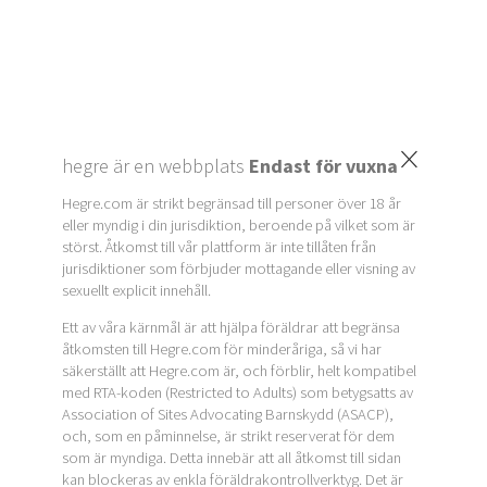
×
hegre är en webbplats
Endast för vuxna
Hegre.com är strikt begränsad till personer över 18 år
eller myndig i din jurisdiktion, beroende på vilket som är
störst. Åtkomst till vår plattform är inte tillåten från
jurisdiktioner som förbjuder mottagande eller visning av
sexuellt explicit innehåll.
Ett av våra kärnmål är att hjälpa föräldrar att begränsa
åtkomsten till Hegre.com för minderåriga, så vi har
säkerställt att Hegre.com är, och förblir, helt kompatibel
med RTA-koden (Restricted to Adults) som betygsatts av
Association of Sites Advocating Barnskydd (ASACP),
och, som en påminnelse, är strikt reserverat för dem
som är myndiga. Detta innebär att all åtkomst till sidan
kan blockeras av enkla föräldrakontrollverktyg. Det är